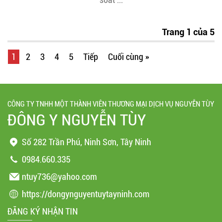
Trang 1 của 5
1
2
3
4
5
Tiếp
Cuối cùng »
CÔNG TY TNHH MỘT THÀNH VIÊN THƯƠNG MẠI DỊCH VỤ NGUYỄN TÙY
ĐÔNG Y NGUYỄN TÙY
Số 282 Trần Phú, Ninh Sơn, Tây Ninh
0984.660.335
ntuy736@yahoo.com
https://dongynguyentuytayninh.com
ĐĂNG KÝ NHẬN TIN